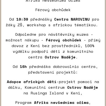
Afrika nevšedníma očima
Férový obchůdek
Od
10:30
přednášky
Centra NAROVINU
pro
žáky ZŠ, workshop s africkou tématikou.
Odpoledne pro návštěvníky muzea -
možnost nákupu -
Férový obchůdek
- přímý
dovoz z Keni bez prostředníků, 100%
výdělku podpoří děti z komunitního
centra
Ostrov Naděje
.
Od
16h
přednáška dobrovolnic centra,
představení projektů:
Adopce afrických dětí
-projekt pomoci na
dálku, Komunitní centrum
Ostrov Naděje
na Rusinga Island v Keni,
Program
Afrika nevšedníma očima
,