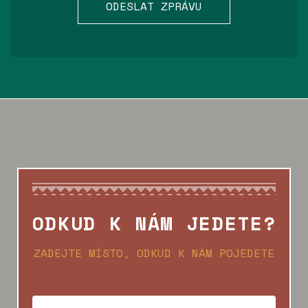
ODESLAT ZPRÁVU
ODKUD K NÁM JEDETE?
ZADEJTE MÍSTO, ODKUD K NÁM POJEDETE