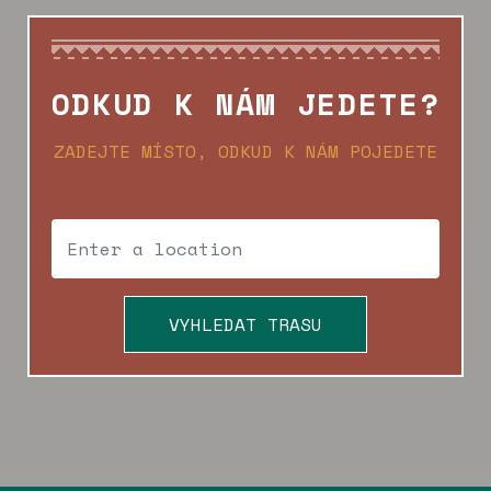
ODKUD K NÁM JEDETE?
ZADEJTE MÍSTO, ODKUD K NÁM POJEDETE
VYHLEDAT TRASU