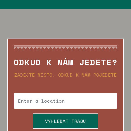
ODKUD K NÁM JEDETE?
ZADEJTE MÍSTO, ODKUD K NÁM POJEDETE
VYHLEDAT TRASU