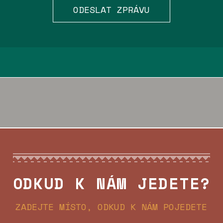
ODESLAT ZPRÁVU
ODKUD K NÁM JEDETE?
ZADEJTE MÍSTO, ODKUD K NÁM POJEDETE