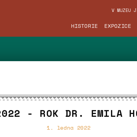
V MUZEU 
HISTORIE
EXPOZICE
2022 - ROK DR. EMILA H
1. ledna 2022