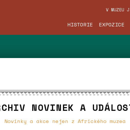
V MUZEU 
HISTORIE
EXPOZICE
RCHIV NOVINEK A UDÁLOS
Novinky a akce nejen z Afrického muzea