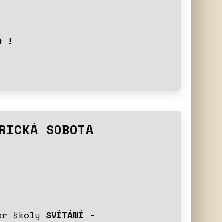
O !
RICKÁ SOBOTA
bor školy
SVÍTÁNÍ -